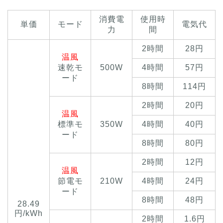
消費電
使用時
単価
モード
電気代
力
間
2時間
28円
温風
速乾モ
500W
4時間
57円
ード
8時間
114円
2時間
20円
温風
標準モ
350W
4時間
40円
ード
8時間
80円
2時間
12円
温風
節電モ
210W
4時間
24円
ード
8時間
48円
28.49
円/kWh
2時間
1.6円