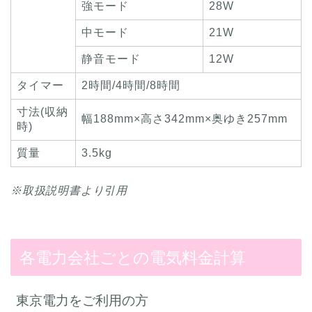
強モード
28W
中モード
21W
静音モード
12W
タイマー
2時間/4時間/8時間
寸法(収納
幅188mm×高さ342mm×奥ゆき257mm
時)
質量
3.5kg
※取扱説明書より引用
各電力会社ごとの電気料金計算
東京電力をご利用の方