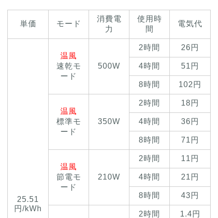
消費電
使用時
単価
モード
電気代
力
間
2時間
26円
温風
速乾モ
500W
4時間
51円
ード
8時間
102円
2時間
18円
温風
標準モ
350W
4時間
36円
ード
8時間
71円
2時間
11円
温風
節電モ
210W
4時間
21円
ード
8時間
43円
25.51
円/kWh
2時間
1.4円