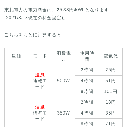
東北電力の電気料金は、25.33円/kWhとなります
(2021/8/18現在の料金設定)。
こちらをもとに計算すると
消費電
使用時
単価
モード
電気代
力
間
2時間
25円
温風
速乾モ
500W
4時間
51円
ード
8時間
101円
2時間
18円
温風
標準モ
350W
4時間
35円
ード
8時間
71円