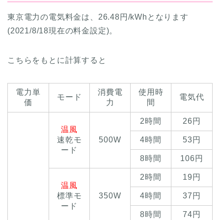
東京電力の電気料金は、26.48円/kWhとなります
(2021/8/18現在の料金設定)。
こちらをもとに計算すると
電力単
消費電
使用時
モード
電気代
価
力
間
2時間
26円
温風
速乾モ
500W
4時間
53円
ード
8時間
106円
2時間
19円
温風
標準モ
350W
4時間
37円
ード
8時間
74円