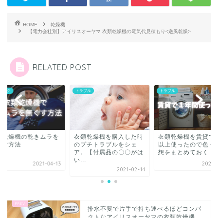
HOME
乾燥機
【電力会社別】アイリスオーヤマ 衣類乾燥機の電気代見積もり<送風乾燥>
RELATED POST
ブル
トラブル
テクニック
類乾燥機を購入した時
衣類乾燥機を賃貸で１年
衣類乾燥機の乾きム
プチトラブルをシェ
以上使ったので色々と感
無くす方法
。【付属品の〇〇がは
想をまとめておく
.
2021-04-11
2021-0
2021-02-14
排水不要で片手で持ち運べるほどコンパ
クトなアイリスオーヤマの衣類乾燥機