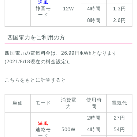
送風
静音モ
12W
4時間
1.3円
ード
8時間
2.6円
四国電力をご利用の方
四国電力の電気料金は、26.99円/kWhとなります
(2021/8/18現在の料金設定)。
こちらをもとに計算すると
消費電
使用時
単価
モード
電気代
力
間
2時間
27円
温風
速乾モ
500W
4時間
54円
ード