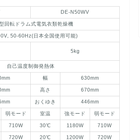
V
DE-N50WV
型回転ドラム式電気衣類乾燥機
0V, 50-60Hz(日本全国使用可能)
5kg
自己温度制御発熱体
0mm
幅
630mm
0mm
高さ
670mm
6mm
おくゆき
446mm
弱モード
室温
強モード
弱モード
710W
30℃
1180W
710W
720W
20℃
1200W
720W