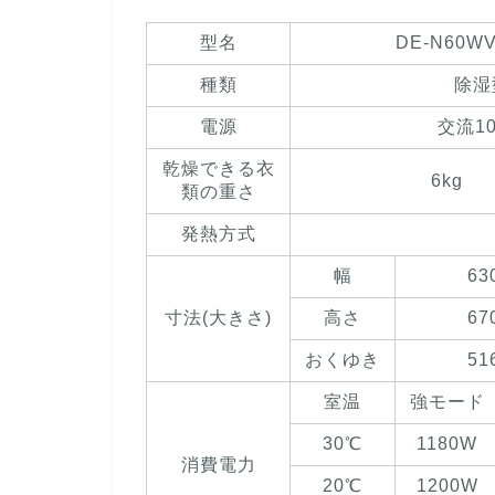
型名
DE-N60W
種類
除湿
電源
交流10
乾燥できる衣
6kg
類の重さ
発熱方式
幅
63
寸法(大きさ)
高さ
67
おくゆき
51
室温
強モード
30℃
1180W
消費電力
20℃
1200W