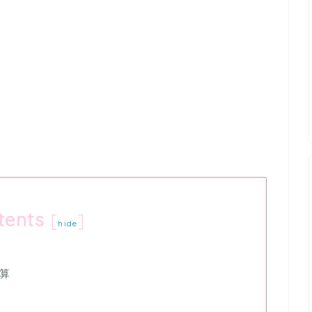
tents
[
]
hide
算