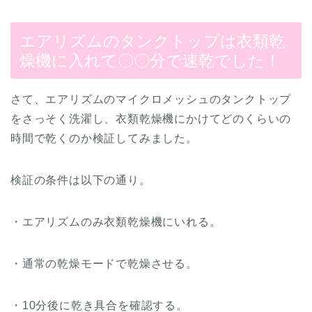
エアリズムのタンクトップは衣類乾
燥機に入れて〇〇分で速乾でした！
さて、エアリズムのマイクロメッシュのタンクトップ
をさっそく洗濯し、衣類乾燥機にかけてどのくらいの
時間で乾くのか検証してみました。
検証の条件は以下の通り。
・エアリズムのみ衣類乾燥機にいれる。
・通常の乾燥モードで乾燥させる。
・10分後に乾き具合を確認する。