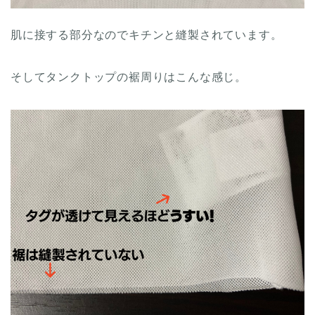
肌に接する部分なのでキチンと縫製されています。
そしてタンクトップの裾周りはこんな感じ。