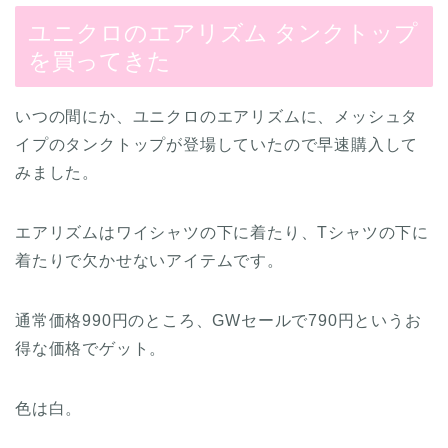
ユニクロのエアリズム タンクトップ
を買ってきた
いつの間にか、ユニクロのエアリズムに、メッシュタ
イプのタンクトップが登場していたので早速購入して
みました。
エアリズムはワイシャツの下に着たり、Tシャツの下に
着たりで欠かせないアイテムです。
通常価格990円のところ、GWセールで790円というお
得な価格でゲット。
色は白。