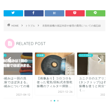
HOME
トラブル
衣類乾燥機の保証内容や修理の費用についての備忘録
RELATED POST
ニック
乾燥機
ユニクロ検証
類の縮みは一回の洗
【画像あり】コロコロを
ユニクロのエアリズ
・乾燥でほぼ決まる。
使った電気/回転式衣類乾
(タンクトップ)は衣
類の縮みについての備
燥機のフィルター掃除...
燥機を使うと何分で
.
く...
2021-12-26
2021-04-12
2021-0