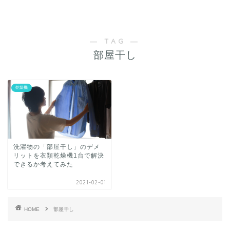
乾燥機のある暮らし
― TAG ―
部屋干し
乾燥機
洗濯物の「部屋干し」のデメ
リットを衣類乾燥機1台で解決
できるか考えてみた
2021-02-01
HOME
部屋干し